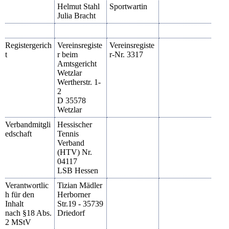
Helmut Stahl
Sportwartin
Julia Bracht
Registergerich
Vereinsregiste
Vereinsregiste
t
r beim
r-Nr. 3317
Amtsgericht
Wetzlar
Wertherstr. 1-
2
D 35578
Wetzlar
Verbandmitgli
Hessischer
edschaft
Tennis
Verband
(HTV) Nr.
04117
LSB Hessen
Verantwortlic
Tizian Mädler
h für den
Herborner
Inhalt
Str.19 - 35739
nach §18 Abs.
Driedorf
2 MStV