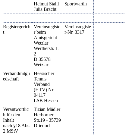
Helmut Stahl
Sportwartin
Julia Bracht
Registergerich
Vereinsregiste
Vereinsregiste
t
r beim
r-Nr. 3317
Amtsgericht
Wetzlar
Wertherstr. 1-
2
D 35578
Wetzlar
Verbandmitgli
Hessischer
edschaft
Tennis
Verband
(HTV) Nr.
04117
LSB Hessen
Verantwortlic
Tizian Mädler
h für den
Herborner
Inhalt
Str.19 - 35739
nach §18 Abs.
Driedorf
2 MStV